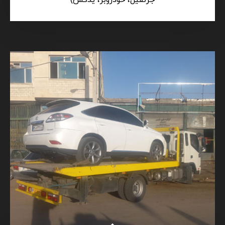
جرثقیل، خودروبر، یدکش)