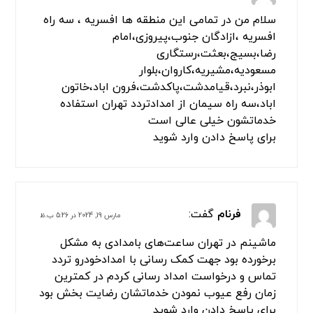
سلام من در تمامی این منطقه ها افسریه ، سه راه
افسریه ،ازادگان جنوب،پیروزی،امام
رضا،بسیج،بعثت،رستگاری
مسعودیه،مشیریه،کاروان،بلوار
ابوذر،نبرد،قیامدشت،پاکدشت،فرون اباد،خاتون
اباد،سه راه سیمان از امدادتردد تهران استفاده
خدماتشون خیلی عالی است
برای پاسخ دادن وارد شوید
فرنام
گفت:
مارس 19, 2024 در 5:26 ب.ظ
ماشینم در تهران ساعت‌های بامدادی به مشکل
برخورده بود جهت کمک رسانی با امدادخودرو تردد
تماس و درخواست امداد رسانی کردم در کمترین
زمان رفع عیوب نمودن خدماتشان رضایت بخش بود
برای پاسخ دادن وارد شوید