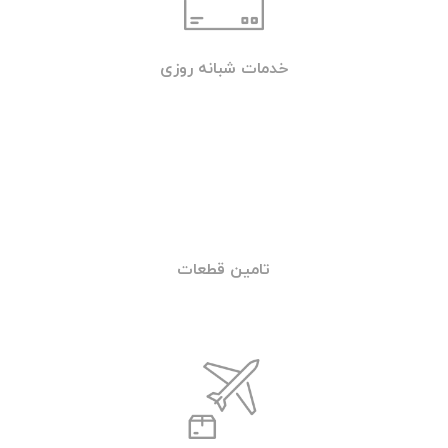
06. باطری به باطری تهران
باطری به باطری تهران علاوه بر خدمات باطری در
محل با هدف ارائه خدمات زیر نیز فعالیت می کند:
۱- فروش اینترنتی انواع باطری خودروهای سبک و
سواری
۲- ارسال محصول به محل مشتری
۳- نصب باطری بر روی خودروی مشتری
۴-تست سیستم برق و باطری خودرو
جهت تماس با امداد خودرو یا خودروبر شبانه
روزی تهران (تردد) با شماره تلفن 09219671022
تماس بگیرید