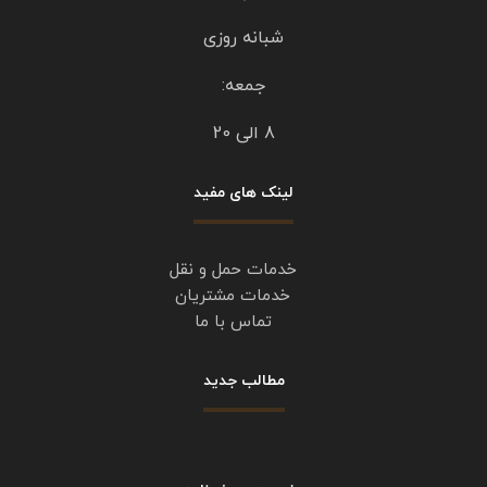
https://emdadtaradodtehran.com/
برای پاسخ دادن وارد شوید
دیدگاهتان را بنویسید
برای نوشتن دیدگاه باید
وارد بشوید
.
درباره امداد خودرو تهران
باعث افتخار ما است تا با ارائه خدمت رسانی کاملا حرفه ای
و داشتن تیمی مجرب و متخصص در کلیه امور حمل خودرو و