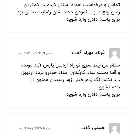
4 دیدگاه
شهریاری
گفت:
مارس 2, 2024 در 3:55 ق.ظ
سلام من در تمامی این منطقه ها افسریه ، سه راه
افسریه ،ازادگان جنوب،پیروزی،امام
رضا،بسیج،بعثت،رستگاری
مسعودیه،مشیریه،کاروان،بلوار
ابوذر،نبرد،قیامدشت،پاکدشت،فرون اباد،خاتون
اباد،سه راه سیمان از امدادتردد تهران استفاده
خدماتشون خیلی عالی است
برای پاسخ دادن وارد شوید