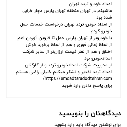
فرنام
گفت:
مارس 19, 2024 در 5:26 ب.ظ
ماشینم در تهران ساعت‌های بامدادی به مشکل
برخورده بود جهت کمک رسانی با امدادخودرو تردد
تماس و درخواست امداد رسانی کردم در کمترین
زمان رفع عیوب نمودن خدماتشان رضایت بخش بود
برای پاسخ دادن وارد شوید
فرنام بهزاد
گفت:
مارس 19, 2024 در 6:53 ب.ظ
سلام من چند سری تو راه اردبیل پارس آباد موندم
واقعا دست تمام کارکنان امداد خودرو تردد اردبیل
درد نکنه زنگ زدم خیلی زود رسیدن ممنون از