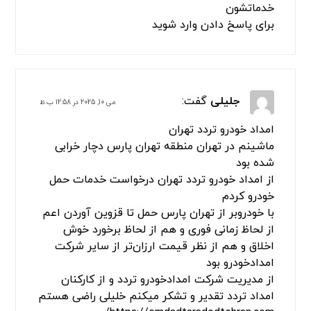
فرنام بهزاد
گفت:
مارس 19, 2024 در 6:53 ب.ظ
سلام من چند سری تو راه اردبیل پارس آباد موندم
واقعا دست تمام کارکنان امداد خودرو تردد اردبیل
درد نکنه زنگ زدم خیلی زود رسیدن ممنون از
خدماتشون
برای پاسخ دادن وارد شوید
جلیلی
گفت:
می 10, 2025 در 12:58 ب.ظ
امداد خودرو تردد تهران
ماشینم در تهران منطقه تهران پارس دچار خرابی
شده بود