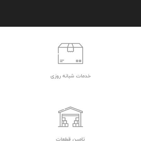
جهت تماس با امداد خودرو یا خودروبر شبانه
روزی تهران (تردد) با شماره تلفن 09219671022
تماس بگیرید