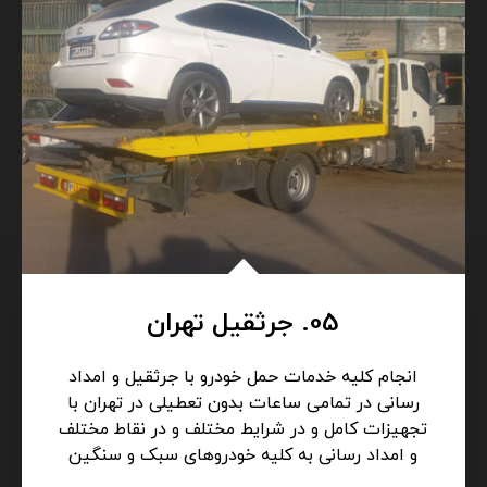
جرثقیل، خودروبر، یدکش)