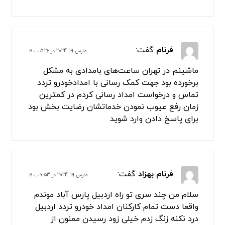
سلام من در تمامی این منطقه ها افسریه ، سه راه
افسریه ،ازادگان جنوب،پیروزی،امام
رضا،بسیج،بعثت،رستگاری
مسعودیه،مشیریه،کاروان،بلوار
ابوذر،نبرد،قیامدشت،پاکدشت،فرون اباد،خاتون
اباد،سه راه سیمان از امدادتردد تهران استفاده
خدماتشون خیلی عالی است
برای پاسخ دادن وارد شوید
فرنام
گفت:
مارس 19, 2024 در 5:26 ب.ظ
ماشینم در تهران ساعت‌های بامدادی به مشکل
برخورده بود جهت کمک رسانی با امدادخودرو تردد
تماس و درخواست امداد رسانی کردم در کمترین
زمان رفع عیوب نمودن خدماتشان رضایت بخش بود
برای پاسخ دادن وارد شوید