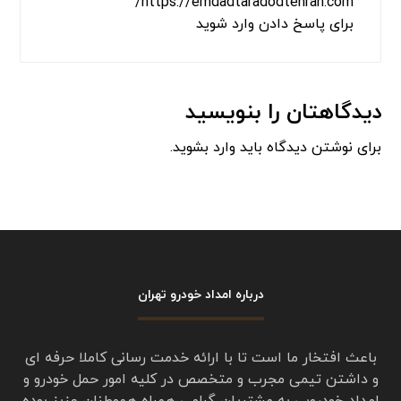
از امداد خودرو تردد تهران درخواست خدمات حمل
خودرو کردم
با خودروبر از تهران پارس حمل تا قزوین آوردن اعم
از لحاظ زمانی فوری و هم از لحاظ برخورد خوش
اخلاق و هم از نظر قیمت ارزان‌تر از سایر شرکت
امدادخودرو بود
از مدیریت شرکت امدادخودرو تردد و از کارکنان
امداد تردد تقدیر و تشکر میکنم خلیلی راضی هستم
https://emdadtaradodtehran.com/
برای پاسخ دادن وارد شوید
دیدگاهتان را بنویسید
برای نوشتن دیدگاه باید
وارد بشوید
.