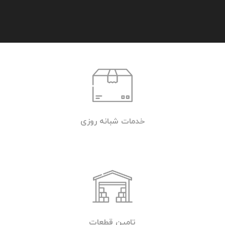
جهت تماس با امداد خودرو یا خودروبر شبانه
روزی تهران (تردد) با شماره تلفن 09219671022
تماس بگیرید