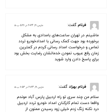
سلام من در تمامی این منطقه ها افسریه ، سه راه
افسریه ،ازادگان جنوب،پیروزی،امام
رضا،بسیج،بعثت،رستگاری
مسعودیه،مشیریه،کاروان،بلوار
ابوذر،نبرد،قیامدشت،پاکدشت،فرون اباد،خاتون
اباد،سه راه سیمان از امدادتردد تهران استفاده
خدماتشون خیلی عالی است
برای پاسخ دادن وارد شوید
فرنام
گفت:
مارس 19, 2024 در 5:26 ب.ظ
ماشینم در تهران ساعت‌های بامدادی به مشکل
برخورده بود جهت کمک رسانی با امدادخودرو تردد
تماس و درخواست امداد رسانی کردم در کمترین
زمان رفع عیوب نمودن خدماتشان رضایت بخش بود
برای پاسخ دادن وارد شوید