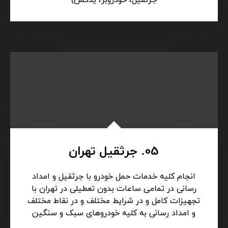
جرثقیل، خودروبر، یدکش)