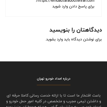
از امداد خودرو تردد تهران درخواست خدمات حمل
خودرو کردم
با خودروبر از تهران پارس حمل تا قزوین آوردن اعم
از لحاظ زمانی فوری و هم از لحاظ برخورد خوش
اخلاق و هم از نظر قیمت ارزان‌تر از سایر شرکت
امدادخودرو بود
از مدیریت شرکت امدادخودرو تردد و از کارکنان
امداد تردد تقدیر و تشکر میکنم خلیلی راضی هستم
https://emdadtaradodtehran.com/
برای پاسخ دادن وارد شوید
دیدگاهتان را بنویسید
برای نوشتن دیدگاه باید
وارد بشوید
.