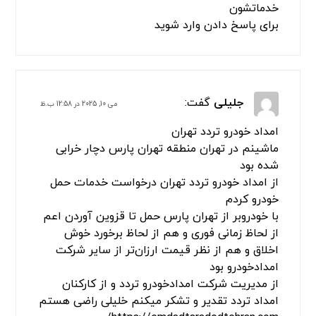
فرنام بهزاد
گفت:
مارس 19, 2024 در 6:53 ب.ظ
سلام من چند سری تو راه اردبیل پارس آباد موندم
واقعا دست تمام کارکنان امداد خودرو تردد اردبیل
درد نکنه زنگ زدم خیلی زود رسیدن ممنون از
خدماتشون
برای پاسخ دادن وارد شوید
جلیلی
گفت:
می 10, 2025 در 12:58 ب.ظ
امداد خودرو تردد تهران
ماشینم در تهران منطقه تهران پارس دچار خرابی
شده بود