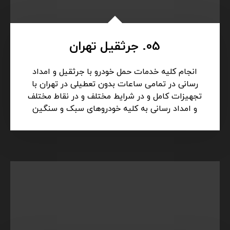
جرثقیل، خودروبر، یدکش)