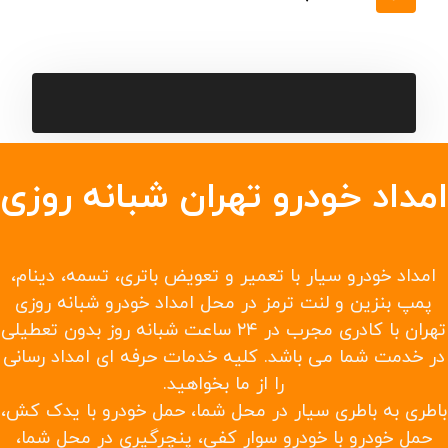
تعویض شیلنگ آب
تعویض ترموستات
تعویض لاستیک
خودروبر کفی در سراسر جاده تهران
امداد رسانی جاده ای در همه جاده های منتهی به
شهرها، روستاها و بخشها
حمل با جرثقیل در تهران
امداد خودرو ماشین های سایپا
امدادخودرو ماشین های ایران خودرو