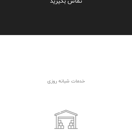
06. باطری به باطری تهران
باطری به باطری تهران علاوه بر خدمات باطری در
محل با هدف ارائه خدمات زیر نیز فعالیت می کند:
۱- فروش اینترنتی انواع باطری خودروهای سبک و
سواری
۲- ارسال محصول به محل مشتری
۳- نصب باطری بر روی خودروی مشتری
۴-تست سیستم برق و باطری خودرو