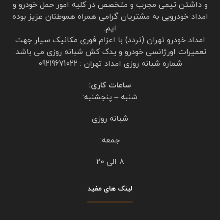
از امداد خودرو تردد تهران درخواست خدمات حمل
خودرو کردم
با خودروبر از تهران پارس حمل تا قزوین آوردن اعم
از لحاظ زمانی فوری و هم از لحاظ برخورد خوش
اخلاق و هم از نظر قیمت ارزان‌تر از سایر شرکت
امدادخودرو بود
از مدیریت شرکت امدادخودرو تردد و از کارکنان
امداد تردد تقدیر و تشکر میکنم خلیلی راضی هستم
https://emdadtaradodtehran.com/
برای پاسخ دادن وارد شوید
دیدگاهتان را بنویسید
برای نوشتن دیدگاه باید
وارد بشوید
.