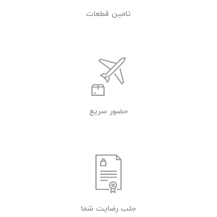
جهت تماس با امداد خودرو یا خودروبر شبانه
روزی تهران (تردد) با شماره تلفن 09219671022
تماس بگیرید