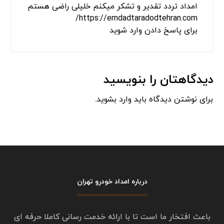
فرنام بهزاد
گفت:
مارس 19, 2024 در 6:53 ب.ظ
سلام من چند سری تو راه اردبیل پارس آباد موندم
واقعا دست تمام کارکنان امداد خودرو تردد اردبیل
درد نکنه زنگ زدم خیلی زود رسیدن ممنون از
خدماتشون
برای پاسخ دادن وارد شوید
جلیلی
گفت:
می 10, 2025 در 12:58 ب.ظ
امداد خودرو تردد تهران
ماشینم در تهران منطقه تهران پارس دچار خرابی
شده بود