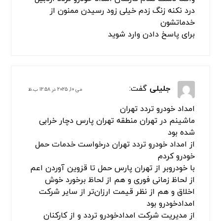
سلام من در تمامی این منطقه ها افسریه ، سه راه
افسریه ،ازادگان جنوب،پیروزی،امام
رضا،بسیج،بعثت،رستگاری
مسعودیه،مشیریه،کاروان،بلوار
ابوذر،نبرد،قیامدشت،پاکدشت،فرون اباد،خاتون
اباد،سه راه سیمان از امدادتردد تهران استفاده
خدماتشون خیلی عالی است
برای پاسخ دادن وارد شوید
فرنام
گفت:
مارس 19, 2024 در 5:26 ب.ظ
ماشینم در تهران ساعت‌های بامدادی به مشکل
برخورده بود جهت کمک رسانی با امدادخودرو تردد
تماس و درخواست امداد رسانی کردم در کمترین
زمان رفع عیوب نمودن خدماتشان رضایت بخش بود
برای پاسخ دادن وارد شوید