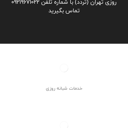
روزی تهران (تردد) با شماره تلفن 09219671022
تماس بگیرید
خدمات شبانه روزی