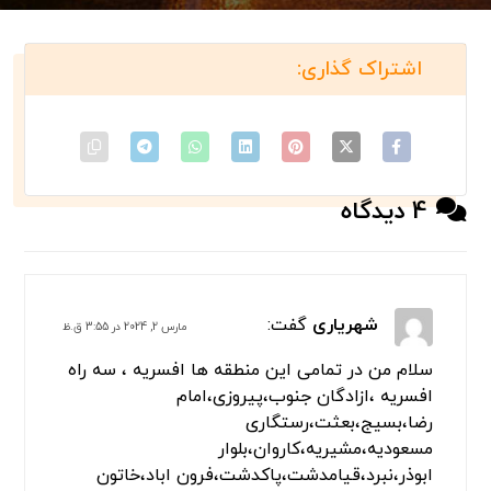
4 دیدگاه
شهریاری
گفت:
مارس 2, 2024 در 3:55 ق.ظ
سلام من در تمامی این منطقه ها افسریه ، سه راه
افسریه ،ازادگان جنوب،پیروزی،امام
رضا،بسیج،بعثت،رستگاری
مسعودیه،مشیریه،کاروان،بلوار
ابوذر،نبرد،قیامدشت،پاکدشت،فرون اباد،خاتون