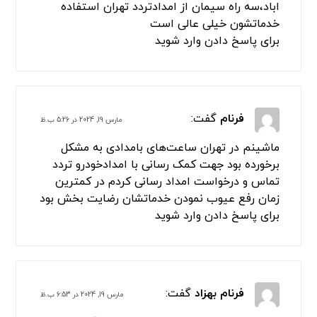
شهریاری
گفت:
مارس 2, 2024 در 3:55 ق.ظ
سلام من در تمامی این منطقه ها افسریه ، سه راه
افسریه ،ازادگان جنوب،پیروزی،امام
رضا،بسیج،بعثت،رستگاری
مسعودیه،مشیریه،کاروان،بلوار
ابوذر،نبرد،قیامدشت،پاکدشت،فرون اباد،خاتون
اباد،سه راه سیمان از امدادتردد تهران استفاده
خدماتشون خیلی عالی است
برای پاسخ دادن وارد شوید
فرنام
گفت:
مارس 19, 2024 در 5:26 ب.ظ
ماشینم در تهران ساعت‌های بامدادی به مشکل
برخورده بود جهت کمک رسانی با امدادخودرو تردد