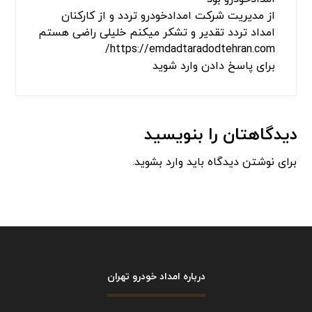
امداد خودرو تردد تهران
ماشینم در تهران منطقه تهران پارس دچار خرابی
شده بود
از امداد خودرو تردد تهران درخواست خدمات حمل
خودرو کردم
با خودروبر از تهران پارس حمل تا قزوین آوردن اعم
از لحاظ زمانی فوری و هم از لحاظ برخورد خوش
اخلاق و هم از نظر قیمت ارزان‌تر از سایر شرکت
امدادخودرو بود
از مدیریت شرکت امدادخودرو تردد و از کارکنان
امداد تردد تقدیر و تشکر میکنم خلیلی راضی هستم
https://emdadtaradodtehran.com/
برای پاسخ دادن وارد شوید
دیدگاهتان را بنویسید
برای نوشتن دیدگاه باید
وارد بشوید
.