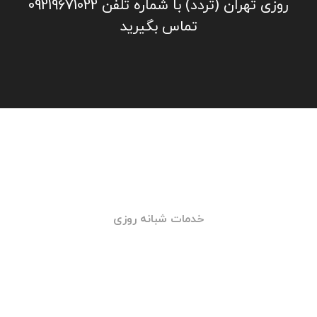
۲- ارسال محصول به محل مشتری
۳- نصب باطری بر روی خودروی مشتری
۴-تست سیستم برق و باطری خودرو
جهت تماس با امداد خودرو یا خودروبر شبانه
روزی تهران (تردد) با شماره تلفن 09219671022
تماس بگیرید