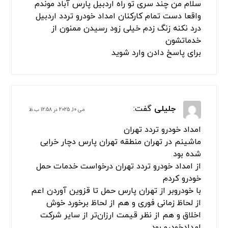
تماس و درخواست امداد رسانی کردم در کمترین
زمان رفع عیوب نمودن خدماتشان رضایت بخش بود
برای پاسخ دادن وارد شوید
فرنام بهزاد
گفت:
مارس 19, 2024 در 6:53 ب.ظ
سلام من چند سری تو راه اردبیل پارس آباد موندم
واقعا دست تمام کارکنان امداد خودرو تردد اردبیل
درد نکنه زنگ زدم خیلی زود رسیدن ممنون از
خدماتشون
برای پاسخ دادن وارد شوید
جلیلی
گفت:
می 10, 2025 در 12:58 ب.ظ