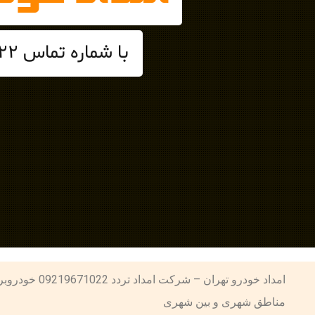
با شماره تماس 09219671022 امداد خودرو و خودروبر تهران تماس حاصل فرمایید
امداد خودرو ت
مناطق شهری و بین شهری