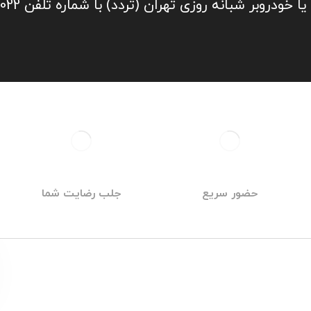
 شبانه روزی تهران (تردد) با شماره تلفن 09219671022 تماس بگیرید
حضور سریع
جلب رضایت شما