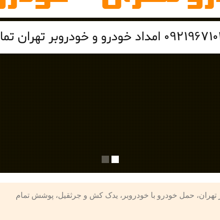
هران – شرکت امداد تردد 09219671022 خودروبر تهران، حمل خودرو با خودروبر، یدک کش و جرثقیل، پوشش تمام