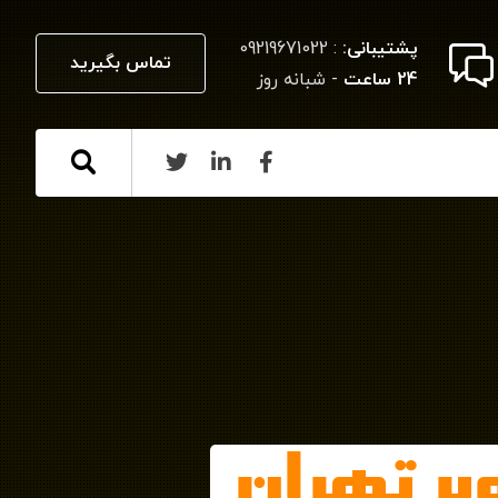
پشتیبانی:
: 09219671022
تماس بگیرید
24 ساعت
- شبانه روز
بر تهران