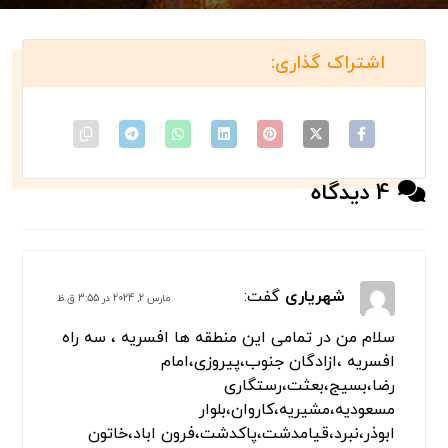
4 دیدگاه
شهریاری
گفت:
مارس 2, 2024 در 3:55 ق.ظ
سلام من در تمامی این منطقه ها افسریه ، سه راه
افسریه ،ازادگان جنوب،پیروزی،امام
رضا،بسیج،بعثت،رستگاری
مسعودیه،مشیریه،کاروان،بلوار
ابوذر،نبرد،قیامدشت،پاکدشت،فرون اباد،خاتون