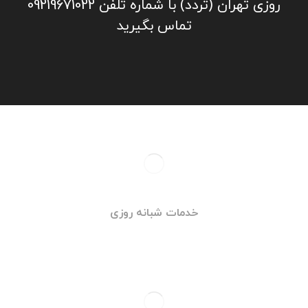
روزی تهران (تردد) با شماره تلفن 09219671022
تماس بگیرید
خدمات شبانه روزی