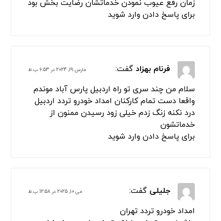
سلام من در تمامی این منطقه ها افسریه ، سه راه
افسریه ،ازادگان جنوب،پیروزی،امام
رضا،بسیج،بعثت،رستگاری
مسعودیه،مشیریه،کاروان،بلوار
ابوذر،نبرد،قیامدشت،پاکدشت،فرون اباد،خاتون
اباد،سه راه سیمان از امدادتردد تهران استفاده
خدماتشون خیلی عالی است
برای پاسخ دادن وارد شوید
فرنام
گفت:
مارس 19, 2024 در 5:26 ب.ظ
ماشینم در تهران ساعت‌های بامدادی به مشکل
برخورده بود جهت کمک رسانی با امدادخودرو تردد
تماس و درخواست امداد رسانی کردم در کمترین
زمان رفع عیوب نمودن خدماتشان رضایت بخش بود
برای پاسخ دادن وارد شوید