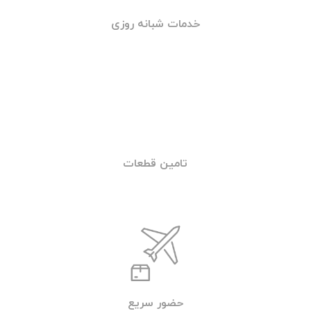
جهت تماس با امداد خودرو یا خودروبر شبانه
روزی تهران (تردد) با شماره تلفن 09219671022
تماس بگیرید