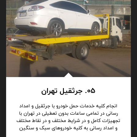
جرثقیل، خودروبر، یدکش)