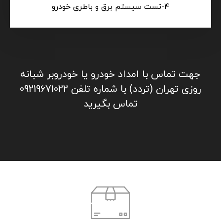
06. باطری به باطری تهران
باطری به باطری تهران علاوه بر خدمات باطری در
محل با هدف ارائه خدمات زیر نیز فعالیت می کند:
۱- فروش اینترنتی انواع باطری خودروهای سبک و
سواری
۲- ارسال محصول به محل مشتری
۳- نصب باطری بر روی خودروی مشتری
۴-تست سیستم برق و باطری خودرو