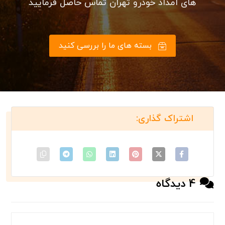
هستید؟
کلیه خدمات حمل ماشین از مبدا تهران به شهرستان ها به
دو صورت حمل ماشین با خودروبر تکی و تریلی خودروبر
امکان پذیر است
امداد خودرو تهران در زمینه حمل و بکسل خودرو های خارجی
و ایرانی 24 ساعته و به طور شبانه روزی در خدمت شما
سروران گرامی است.
حمل خودرو با جرثقیل نیز توسط انواع جرثقیل های کفی و
دکل دار، جرثقیل حمل خودرو، ... می باشد.
جهت درخواست امداد خودرو تهران، یدک کش تهران، حمل
خودرو تهران، خودرو بر تهران، خودروبر تهران با شماره تماس
های امداد خودرو تهران تماس حاصل فرمایید