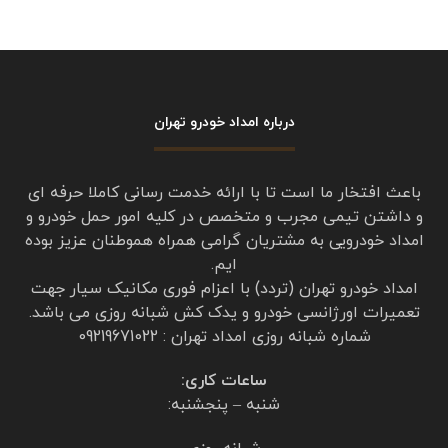
از امداد خودرو تردد تهران درخواست خدمات حمل
خودرو کردم
با خودروبر از تهران پارس حمل تا قزوین آوردن اعم
از لحاظ زمانی فوری و هم از لحاظ برخورد خوش
اخلاق و هم از نظر قیمت ارزان‌تر از سایر شرکت
امدادخودرو بود
از مدیریت شرکت امدادخودرو تردد و از کارکنان
امداد تردد تقدیر و تشکر میکنم خلیلی راضی هستم
https://emdadtaradodtehran.com/
برای پاسخ دادن وارد شوید
دیدگاهتان را بنویسید
برای نوشتن دیدگاه باید
وارد بشوید
.