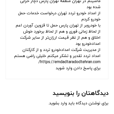
فرنام بهزاد
گفت:
مارس 19, 2024 در 6:53 ب.ظ
سلام من چند سری تو راه اردبیل پارس آباد موندم
واقعا دست تمام کارکنان امداد خودرو تردد اردبیل
درد نکنه زنگ زدم خیلی زود رسیدن ممنون از
خدماتشون
برای پاسخ دادن وارد شوید
جلیلی
گفت:
می 10, 2025 در 12:58 ب.ظ
امداد خودرو تردد تهران
ماشینم در تهران منطقه تهران پارس دچار خرابی
شده بود