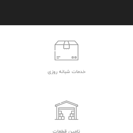
جهت تماس با امداد خودرو یا خودروبر شبانه
روزی تهران (تردد) با شماره تلفن 09219671022
تماس بگیرید