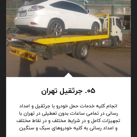
جرثقیل، خودروبر، یدکش)