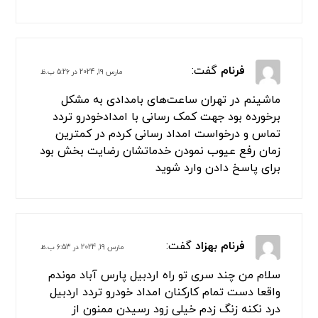
سلام من در تمامی این منطقه ها افسریه ، سه راه
افسریه ،ازادگان جنوب،پیروزی،امام
رضا،بسیج،بعثت،رستگاری
مسعودیه،مشیریه،کاروان،بلوار
ابوذر،نبرد،قیامدشت،پاکدشت،فرون اباد،خاتون
اباد،سه راه سیمان از امدادتردد تهران استفاده
خدماتشون خیلی عالی است
برای پاسخ دادن وارد شوید
فرنام
گفت:
مارس 19, 2024 در 5:26 ب.ظ
ماشینم در تهران ساعت‌های بامدادی به مشکل
برخورده بود جهت کمک رسانی با امدادخودرو تردد
تماس و درخواست امداد رسانی کردم در کمترین
زمان رفع عیوب نمودن خدماتشان رضایت بخش بود
برای پاسخ دادن وارد شوید