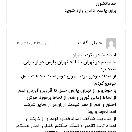
فرنام بهزاد
گفت:
مارس 19, 2024 در 6:53 ب.ظ
سلام من چند سری تو راه اردبیل پارس آباد موندم
واقعا دست تمام کارکنان امداد خودرو تردد اردبیل
درد نکنه زنگ زدم خیلی زود رسیدن ممنون از
خدماتشون
برای پاسخ دادن وارد شوید
جلیلی
گفت:
می 10, 2025 در 12:58 ب.ظ
امداد خودرو تردد تهران
ماشینم در تهران منطقه تهران پارس دچار خرابی
شده بود