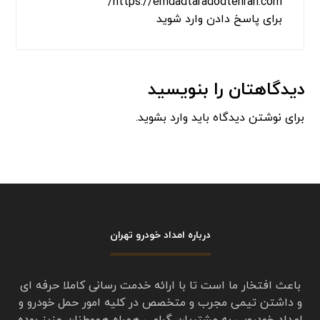
از امداد خودرو تردد تهران درخواست خدمات حمل
خودرو کردم
با خودروبر از تهران پارس حمل تا قزوین آوردن اعم
از لحاظ زمانی فوری و هم از لحاظ برخورد خوش
اخلاق و هم از نظر قیمت ارزان‌تر از سایر شرکت
امدادخودرو بود
از مدیریت شرکت امدادخودرو تردد و از کارکنان
امداد تردد تقدیر و تشکر میکنم خلیلی راضی هستم
https://emdadtaradodtehran.com/
برای پاسخ دادن وارد شوید
دیدگاهتان را بنویسید
برای نوشتن دیدگاه باید
وارد بشوید
.