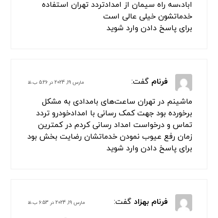
4 دیدگاه
شهریاری
گفت:
مارس 2, 2024 در 3:55 ق.ظ
سلام من در تمامی این منطقه ها افسریه ، سه راه
افسریه ،ازادگان جنوب،پیروزی،امام
رضا،بسیج،بعثت،رستگاری
مسعودیه،مشیریه،کاروان،بلوار
ابوذر،نبرد،قیامدشت،پاکدشت،فرون اباد،خاتون
اباد،سه راه سیمان از امدادتردد تهران استفاده