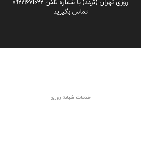
06. باطری به باطری تهران
باطری به باطری تهران علاوه بر خدمات باطری در
محل با هدف ارائه خدمات زیر نیز فعالیت می کند:
۱- فروش اینترنتی انواع باطری خودروهای سبک و
سواری
۲- ارسال محصول به محل مشتری
۳- نصب باطری بر روی خودروی مشتری
۴-تست سیستم برق و باطری خودرو
جهت تماس با امداد خودرو یا خودروبر شبانه
روزی تهران (تردد) با شماره تلفن 09219671022