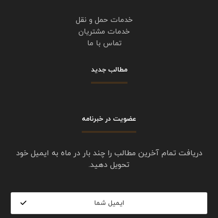
و داشتن تیمی مجرب و متخصص در کلیه امور حمل خودرو و
امداد خودرویی به مشتریان گرامی همراه هموطنان عزیز بوده
ایم.
امداد خودرو تهران (تردد) با اعزام فوری مکانیک سیار جهت
تعمیرات اورژانسی خودرو و یدک کش شبانه روزی می باشد.
شماره شبانه روزی امداد تهران : 09219671022
ساعات کاری:
شنبه – پنجشنبه:
شبانه روزی
جمعه:
8 الی 20
لینک های مفید