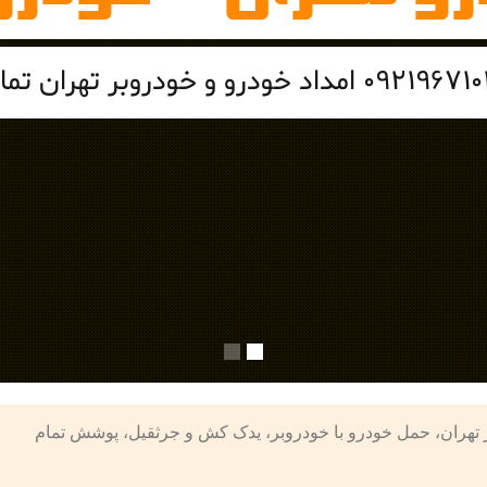
هران – شرکت امداد تردد 09219671022 خودروبر تهران، حمل خودرو با خودروبر، یدک کش و جرثقیل، پوشش تمام