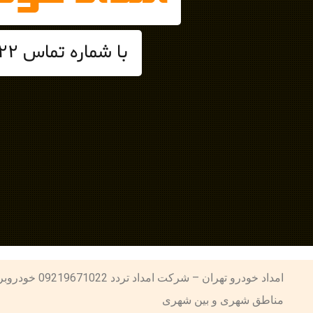
با شماره تماس 09219671022 امداد خودرو و خودروبر تهران تماس حاصل فرمایید
امداد خودرو ت
مناطق شهری و بین شهری