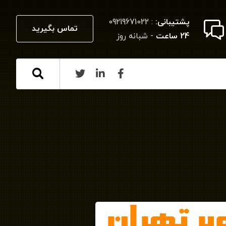
پشتیبانی:
: 09219671022
تماس بگیرید
24 ساعت
- شبانه روز
بر تهران