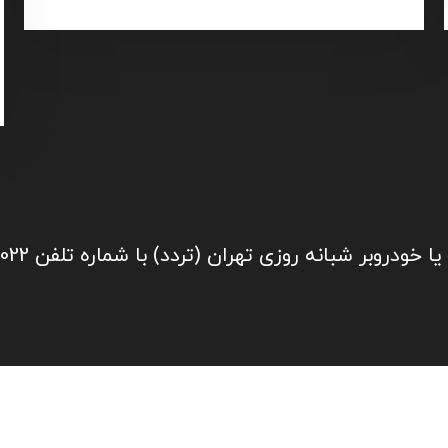
 شبانه روزی تهران (تردد) با شماره تلفن 09219671022 تماس بگیرید