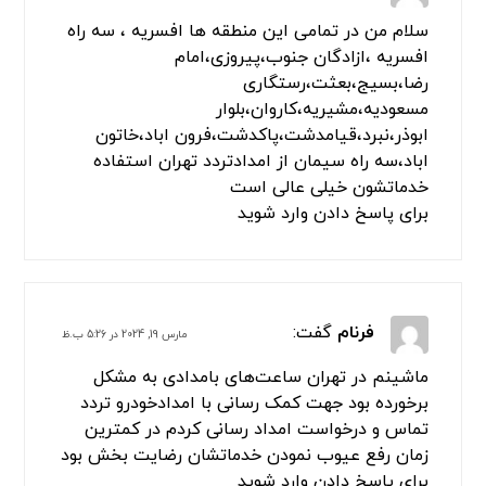
سلام من در تمامی این منطقه ها افسریه ، سه راه
افسریه ،ازادگان جنوب،پیروزی،امام
رضا،بسیج،بعثت،رستگاری
مسعودیه،مشیریه،کاروان،بلوار
ابوذر،نبرد،قیامدشت،پاکدشت،فرون اباد،خاتون
اباد،سه راه سیمان از امدادتردد تهران استفاده
خدماتشون خیلی عالی است
برای پاسخ دادن وارد شوید
فرنام
گفت:
مارس 19, 2024 در 5:26 ب.ظ
ماشینم در تهران ساعت‌های بامدادی به مشکل
برخورده بود جهت کمک رسانی با امدادخودرو تردد
تماس و درخواست امداد رسانی کردم در کمترین
زمان رفع عیوب نمودن خدماتشان رضایت بخش بود
برای پاسخ دادن وارد شوید