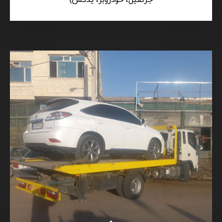
جرثقیل، خودروبر، یدکش)