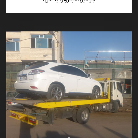
جرثقیل، خودروبر، یدکش)