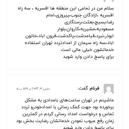
سلام من در تمامی این منطقه ها افسریه ، سه راه
افسریه ،ازادگان جنوب،پیروزی،امام
رضا،بسیج،بعثت،رستگاری
مسعودیه،مشیریه،کاروان،بلوار
ابوذر،نبرد،قیامدشت،پاکدشت،فرون اباد،خاتون
اباد،سه راه سیمان از امدادتردد تهران استفاده
خدماتشون خیلی عالی است
برای پاسخ دادن وارد شوید
فرنام
گفت:
مارس 19, 2024 در 5:26 ب.ظ
ماشینم در تهران ساعت‌های بامدادی به مشکل
برخورده بود جهت کمک رسانی با امدادخودرو تردد
تماس و درخواست امداد رسانی کردم در کمترین
زمان رفع عیوب نمودن خدماتشان رضایت بخش بود
برای پاسخ دادن وارد شوید