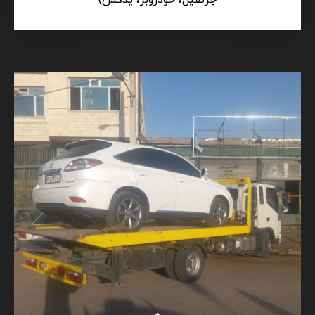
جرثقیل، خودروبر، یدکش)