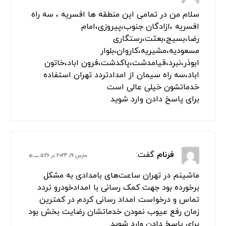
سلام من در تمامی این منطقه ها افسریه ، سه راه
افسریه ،ازادگان جنوب،پیروزی،امام
رضا،بسیج،بعثت،رستگاری
مسعودیه،مشیریه،کاروان،بلوار
ابوذر،نبرد،قیامدشت،پاکدشت،فرون اباد،خاتون
اباد،سه راه سیمان از امدادتردد تهران استفاده
خدماتشون خیلی عالی است
برای پاسخ دادن وارد شوید
فرنام
گفت:
مارس 19, 2024 در 5:26 ب.ظ
ماشینم در تهران ساعت‌های بامدادی به مشکل
برخورده بود جهت کمک رسانی با امدادخودرو تردد
تماس و درخواست امداد رسانی کردم در کمترین
زمان رفع عیوب نمودن خدماتشان رضایت بخش بود
برای پاسخ دادن وارد شوید