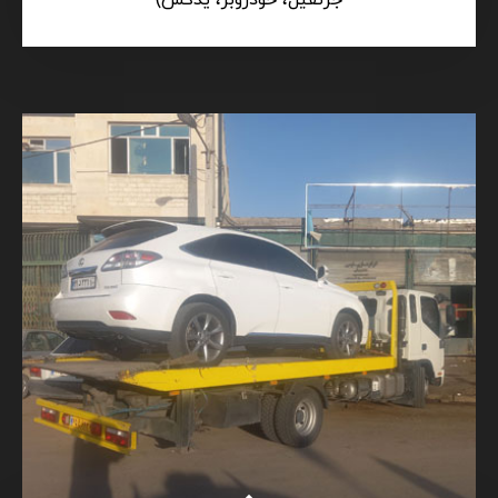
جرثقیل، خودروبر، یدکش)