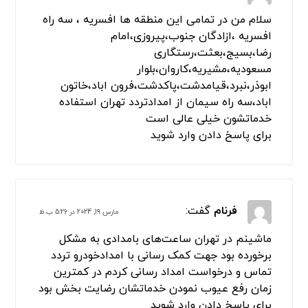
سلام من در تمامی این منطقه ها افسریه ، سه راه
افسریه ،ازادگان جنوب،پیروزی،امام
رضا،بسیج،بعثت،رستگاری
مسعودیه،مشیریه،کاروان،بلوار
ابوذر،نبرد،قیامدشت،پاکدشت،فرون اباد،خاتون
اباد،سه راه سیمان از امدادتردد تهران استفاده
خدماتشون خیلی عالی است
برای پاسخ دادن وارد شوید
فرنام
گفت:
مارس 19, 2024 در 5:26 ب.ظ
ماشینم در تهران ساعت‌های بامدادی به مشکل
برخورده بود جهت کمک رسانی با امدادخودرو تردد
تماس و درخواست امداد رسانی کردم در کمترین
زمان رفع عیوب نمودن خدماتشان رضایت بخش بود
برای پاسخ دادن وارد شوید