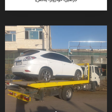
جرثقیل، خودروبر، یدکش)