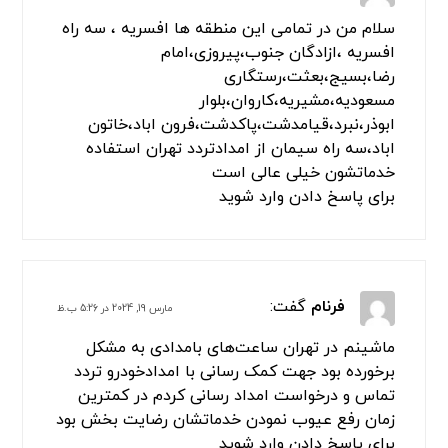
سلام من در تمامی این منطقه ها افسریه ، سه راه
افسریه ،ازادگان جنوب،پیروزی،امام
رضا،بسیج،بعثت،رستگاری
مسعودیه،مشیریه،کاروان،بلوار
ابوذر،نبرد،قیامدشت،پاکدشت،فرون اباد،خاتون
اباد،سه راه سیمان از امدادتردد تهران استفاده
خدماتشون خیلی عالی است
برای پاسخ دادن وارد شوید
فرنام
گفت:
مارس 19, 2024 در 5:26 ب.ظ
ماشینم در تهران ساعت‌های بامدادی به مشکل
برخورده بود جهت کمک رسانی با امدادخودرو تردد
تماس و درخواست امداد رسانی کردم در کمترین
زمان رفع عیوب نمودن خدماتشان رضایت بخش بود
برای پاسخ دادن وارد شوید