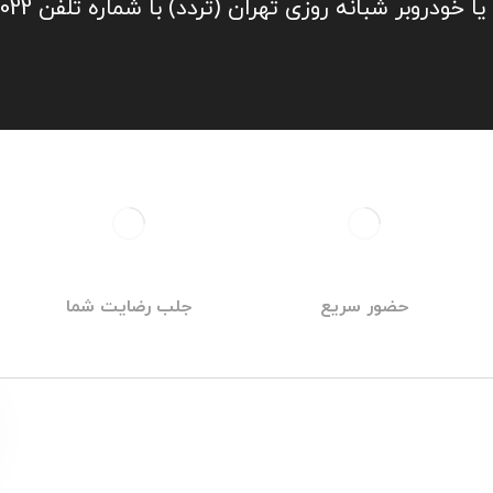
 شبانه روزی تهران (تردد) با شماره تلفن 09219671022 تماس بگیرید
حضور سریع
جلب رضایت شما