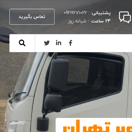
پشتیبانی:
: 09219671022
تماس بگیرید
24 ساعت
- شبانه روز
بر تهران