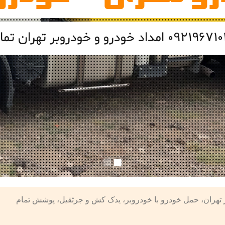
هران – شرکت امداد تردد 09219671022 خودروبر تهران، حمل خودرو با خودروبر، یدک کش و جرثقیل، پوشش تمام