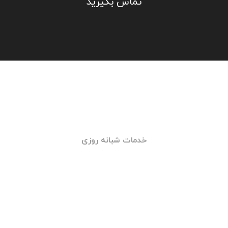
06. باطری به باطری تهران
باطری به باطری تهران علاوه بر خدمات باطری در
محل با هدف ارائه خدمات زیر نیز فعالیت می کند:
۱- فروش اینترنتی انواع باطری خودروهای سبک و
سواری
۲- ارسال محصول به محل مشتری
۳- نصب باطری بر روی خودروی مشتری
۴-تست سیستم برق و باطری خودرو