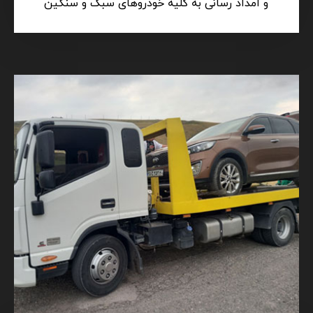
جرثقیل، خودروبر، یدکش)