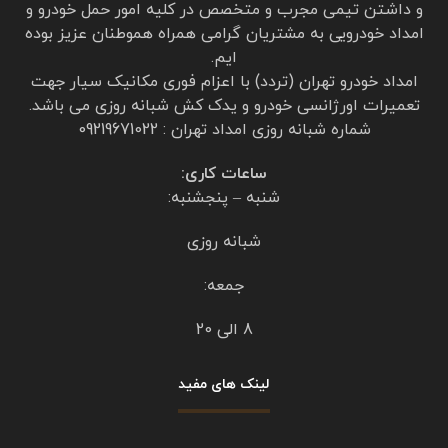
از امداد خودرو تردد تهران درخواست خدمات حمل
خودرو کردم
با خودروبر از تهران پارس حمل تا قزوین آوردن اعم
از لحاظ زمانی فوری و هم از لحاظ برخورد خوش
اخلاق و هم از نظر قیمت ارزان‌تر از سایر شرکت
امدادخودرو بود
از مدیریت شرکت امدادخودرو تردد و از کارکنان
امداد تردد تقدیر و تشکر میکنم خلیلی راضی هستم
https://emdadtaradodtehran.com/
برای پاسخ دادن وارد شوید
دیدگاهتان را بنویسید
برای نوشتن دیدگاه باید
وارد بشوید
.