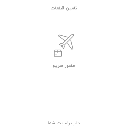
جهت تماس با امداد خودرو یا خودروبر شبانه
روزی تهران (تردد) با شماره تلفن 09219671022
تماس بگیرید