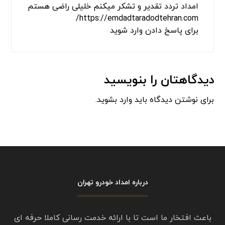
فرنام بهزاد
گفت:
مارس 19, 2024 در 6:53 ب.ظ
سلام من چند سری تو راه اردبیل پارس آباد موندم
واقعا دست تمام کارکنان امداد خودرو تردد اردبیل
درد نکنه زنگ زدم خیلی زود رسیدن ممنون از
خدماتشون
برای پاسخ دادن وارد شوید
جلیلی
گفت:
می 10, 2025 در 12:58 ب.ظ
امداد خودرو تردد تهران
ماشینم در تهران منطقه تهران پارس دچار خرابی
شده بود