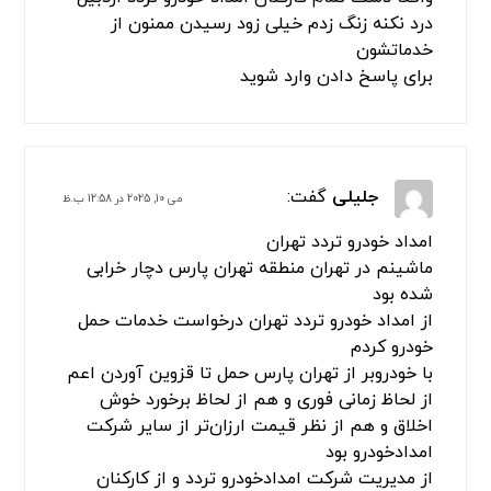
سلام من در تمامی این منطقه ها افسریه ، سه راه
افسریه ،ازادگان جنوب،پیروزی،امام
رضا،بسیج،بعثت،رستگاری
مسعودیه،مشیریه،کاروان،بلوار
ابوذر،نبرد،قیامدشت،پاکدشت،فرون اباد،خاتون
اباد،سه راه سیمان از امدادتردد تهران استفاده
خدماتشون خیلی عالی است
برای پاسخ دادن وارد شوید
فرنام
گفت:
مارس 19, 2024 در 5:26 ب.ظ
ماشینم در تهران ساعت‌های بامدادی به مشکل
برخورده بود جهت کمک رسانی با امدادخودرو تردد
تماس و درخواست امداد رسانی کردم در کمترین
زمان رفع عیوب نمودن خدماتشان رضایت بخش بود
برای پاسخ دادن وارد شوید