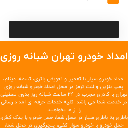
تعویض شیلنگ آب
تعویض ترموستات
تعویض لاستیک
خودروبر کفی در سراسر جاده تهران
امداد رسانی جاده ای در همه جاده های منتهی به
شهرها، روستاها و بخشها
حمل با جرثقیل در تهران
امداد خودرو ماشین های سایپا
امدادخودرو ماشین های ایران خودرو